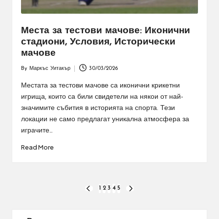
Места за тестови мачове: Иконични
стадиони, Условия, Исторически
мачове
By
Маркъс Уитакър
30/03/2026
Posted
by
Местата за тестови мачове са иконични крикетни
игрища, които са били свидетели на някои от най-
значимите събития в историята на спорта. Тези
локации не само предлагат уникална атмосфера за
играчите…
Read More
Posts
1
2
3
4
5
PREVIOUS
NEXT
PAGE
PAGE
pagination