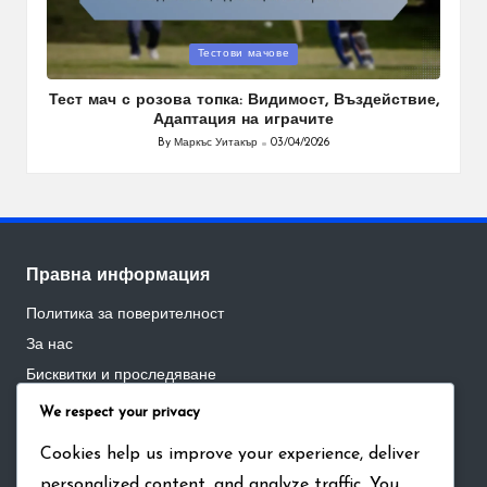
Posted
Тестови мачове
in
Тест мач с розова топка: Видимост, Въздействие,
Адаптация на играчите
By
Маркъс Уитакър
03/04/2026
Posted
by
Правна информация
Политика за поверителност
За нас
Бисквитки и проследяване
Общи условия
We respect your privacy
Контакт
Cookies help us improve your experience, deliver
personalized content, and analyze traffic. You