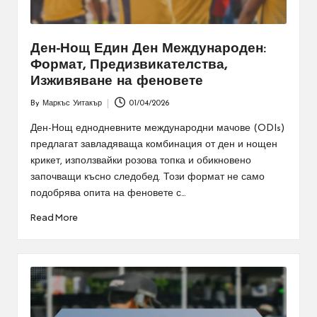
Ден-Нощ Един Ден Международен:
Формат, Предизвикателства,
Изживяване на феновете
By
Маркъс Уитакър
01/04/2026
Posted
by
Ден-Нощ еднодневните международни мачове (ODIs)
предлагат завладяваща комбинация от ден и нощен
крикет, използвайки розова топка и обикновено
започващи късно следобед. Този формат не само
подобрява опита на феновете с…
Read More