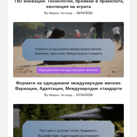
T20 иновации: Технологии, промени в правилата,
еволюция на играта
By
Маркъс Уитакър
06/04/2026
Posted
by
Posted
Еднодневни международни мачове
in
Формати на еднодневни международни мачове:
Вариации, Адаптации, Международни стандарти
By
Маркъс Уитакър
03/04/2026
Posted
by