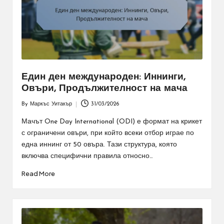
Един ден международен: Иннинги,
Овъри, Продължителност на мача
By
Маркъс Уитакър
31/03/2026
Posted
by
Мачът One Day International (ODI) е формат на крикет
с ограничени овъри, при който всеки отбор играе по
една иннинг от 50 овъра. Тази структура, която
включва специфични правила относно…
Read More