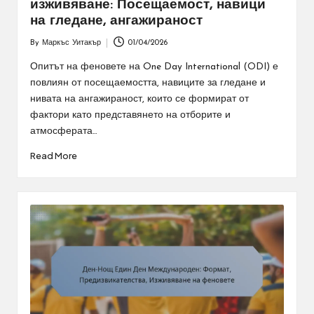
изживяване: Посещаемост, навици
на гледане, ангажираност
By
Маркъс Уитакър
01/04/2026
Posted
by
Опитът на феновете на One Day International (ODI) е
повлиян от посещаемостта, навиците за гледане и
нивата на ангажираност, които се формират от
фактори като представянето на отборите и
атмосферата…
Read More