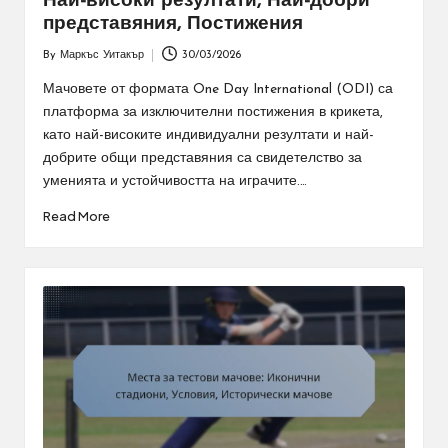
Най-високи резултати, Най-добри
представяния, Постижения
By
Маркъс Уитакър
30/03/2026
Posted
by
Мачовете от формата One Day International (ODI) са
платформа за изключителни постижения в крикета,
като най-високите индивидуални резултати и най-
добрите общи представяния са свидетелство за
уменията и устойчивостта на играчите.…
Read More