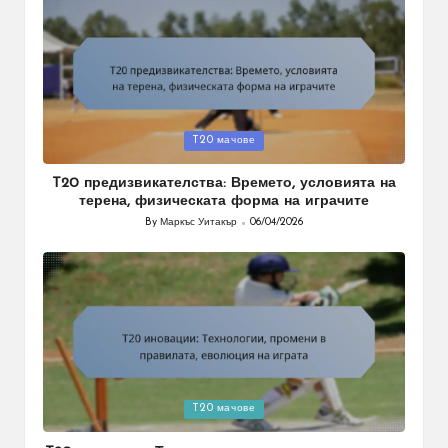
Posted
T20 мачове
in
T20 предизвикателства: Времето, условията на
терена, физическата форма на играчите
By
Маркъс Уитакър
06/04/2026
Posted
by
Posted
T20 мачове
in