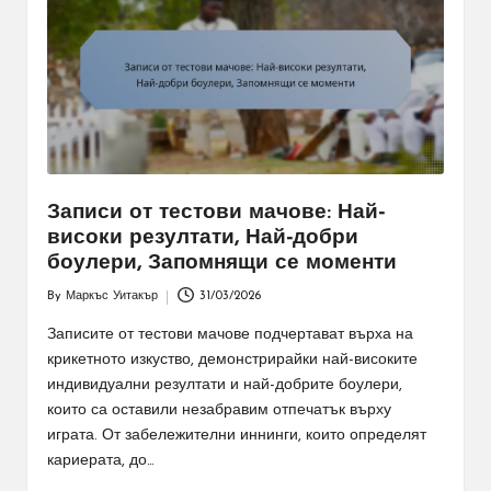
Записи от тестови мачове: Най-
високи резултати, Най-добри
боулери, Запомнящи се моменти
By
Маркъс Уитакър
31/03/2026
Posted
by
Записите от тестови мачове подчертават върха на
крикетното изкуство, демонстрирайки най-високите
индивидуални резултати и най-добрите боулери,
които са оставили незабравим отпечатък върху
играта. От забележителни иннинги, които определят
кариерата, до…